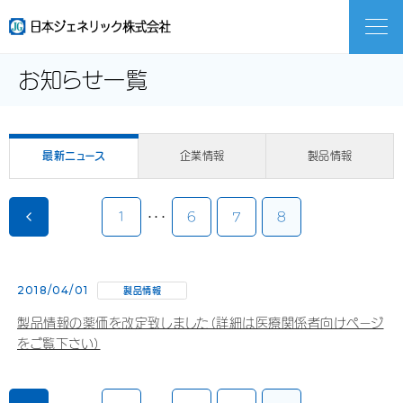
M
お知らせ一覧
日本ジェネリックとは
最新ニュース
企業情報
製品情報
ジェネリック医薬品とは
前のページ
1
・・・
6
7
8
企業情報
2018/04/01
製品情報
採用情報
製品情報の薬価を改定致しました（詳細は医療関係者向けページ
をご覧下さい）
医療関係者のみなさま
前のページ